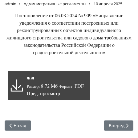
admin
Административные регламенты
10 апреля 2025
Постановление от 06.03.2024 № 909 «Направление
уведомления о соответствии построенных или
реконструированных объектов индивидуального
жилищного строительства или садового дома требованиям
законодательства Российской Федерации о
градостроительной деятельности»
909
8.72 Мб
PDF
Размер:
Формат:
Пред. просмотр
Предыдущий: (Утратил силу) Постановление от 06.03.2024
Следующий: П
Назад
Вперед