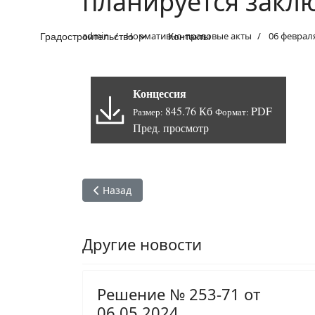
планируется закл
admin
Нормативно-правовые акты
06 феврал
Градостроительство
Контакты
Концессия
845.76 Кб
PDF
Размер:
Формат:
Пред. просмотр
Предыдущий: Постановление №534 от 31.01
Назад
Другие новости
Решение № 253-71 от
06.05.2024