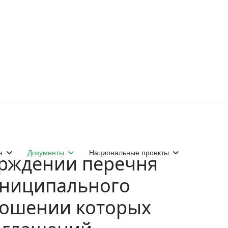
н
Документы
Национальные проекты
ерждении перечня
униципального
ношении которых