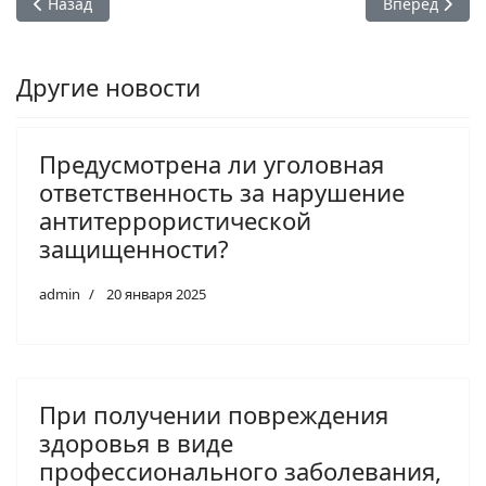
Предыдущий: После вмешательства прокуратуры районная
Следующий: П
Назад
Вперед
Другие новости
Предусмотрена ли уголовная
ответственность за нарушение
антитеррористической
защищенности?
admin
20 января 2025
При получении повреждения
здоровья в виде
профессионального заболевания,