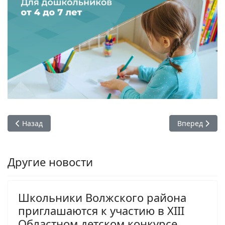
Предыдущий: Школьники Волжского района приглашаются к
Следующий: П
Назад
Вперед
Другие новости
Школьники Волжского района
приглашаются к участию в XIII
Областном детском конкурсе